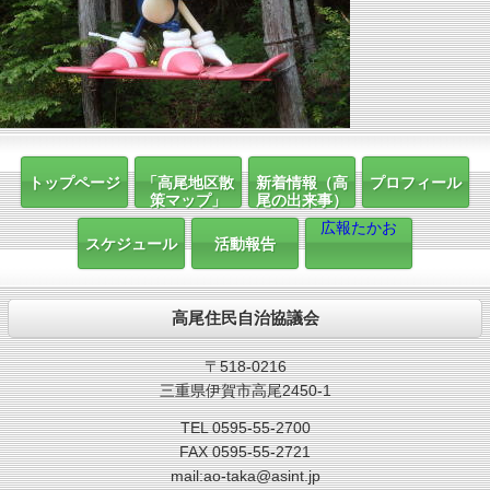
トップページ
「高尾地区散
新着情報（高
プロフィール
策マップ」
尾の出来事）
広報たかお
スケジュール
活動報告
高尾住民自治協議会
〒518-0216
三重県伊賀市高尾2450-1
TEL 0595-55-2700
FAX 0595-55-2721
mail:ao-taka@asint.jp