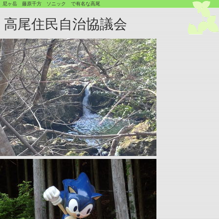
尼ヶ岳 藤原千方 ソニック で有名な高尾
高尾住民自治協議会